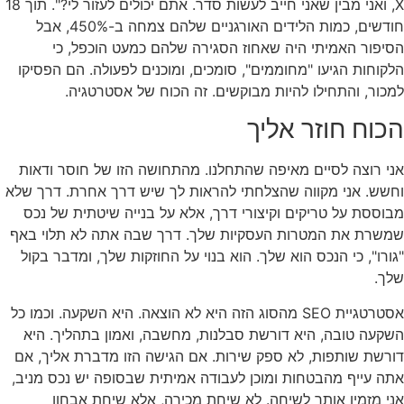
X, ואני מבין שאני חייב לעשות סדר. אתם יכולים לעזור לי?". תוך 18
חודשים, כמות הלידים האורגניים שלהם צמחה ב-450%, אבל
הסיפור האמיתי היה שאחוז הסגירה שלהם כמעט הוכפל, כי
הלקוחות הגיעו "מחוממים", סומכים, ומוכנים לפעולה. הם הפסיקו
למכור, והתחילו להיות מבוקשים. זה הכוח של אסטרטגיה.
הכוח חוזר אליך
אני רוצה לסיים מאיפה שהתחלנו. מהתחושה הזו של חוסר ודאות
וחשש. אני מקווה שהצלחתי להראות לך שיש דרך אחרת. דרך שלא
מבוססת על טריקים וקיצורי דרך, אלא על בנייה שיטתית של נכס
שמשרת את המטרות העסקיות שלך. דרך שבה אתה לא תלוי באף
"גורו", כי הנכס הוא שלך. הוא בנוי על החוזקות שלך, ומדבר בקול
שלך.
אסטרטגיית SEO מהסוג הזה היא לא הוצאה. היא השקעה. וכמו כל
השקעה טובה, היא דורשת סבלנות, מחשבה, ואמון בתהליך. היא
דורשת שותפות, לא ספק שירות. אם הגישה הזו מדברת אליך, אם
אתה עייף מהבטחות ומוכן לעבודה אמיתית שבסופה יש נכס מניב,
אני מזמין אותך לשיחה. לא שיחת מכירה, אלא שיחת אבחון