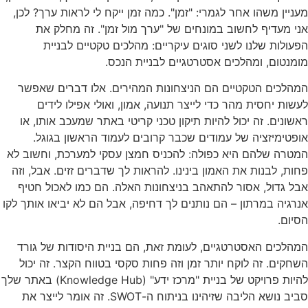
מעניין משהו אחר לגמרי: "זמן". כמה זמן ייקח לי לראות ערך? לכן,
אני מעדיף לחשוב במונחים של "ערך מול זמן". זה מחלק את
הפעולות שלנו לשני סוגים עיקריים: מהלכים טקטיים לבניית
מומנטום, ומהלכים אסטרטגיים לבניית הנכס.
המהלכים הטקטיים הם הניצחונות המהירים. אלו דברים שאפשר
לעשות יחסית מהר כדי לייצר תנועה, אמון, ואולי אפילו לידים
ראשונים. זה יכול להיות תיקון טכני קריטי באתר שמעכב אותו, או
אופטימיזציה של עמודים שכבר קרובים לעמוד הראשון בגוגל.
המטרה שלהם היא כפולה: להכניס חמצן עסקי למערכת, וחשוב לא
פחות, לבנות את האמון בינינו. להראות לך שדברים זזים. אבל, וזה
אבל גדול, אסור להתאהב בניצחונות האלה. הם כמו לאכול חטיף
אנרגיה במרתון – הם נותנים לך דחיפה, אבל הם לא יביאו אותך לקו
הסיום.
המהלכים האסטרטגיים, לעומת זאת, הם בניית היסודות של גורד
השחקים. זה לוקח יותר זמן וזה פחות סקסי בטווח הקצר. זה יכול
להיות פרויקט של בניית "מרכז ידע" (Knowledge Hub) באתר שלך
סביב נושא הליבה שזיהינו בניתוח ה-SWOT. זה אומר לייצר את