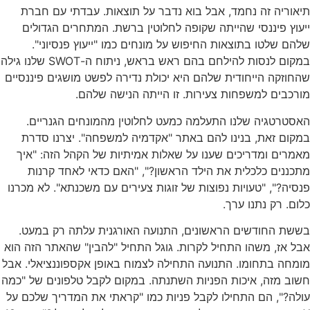
תיאוריה זה נחמד, אבל בוא נדבר על תוצאות. עבדתי עם חברת
ייעוץ פיננסי שהייתה שקופה לחלוטין ברשת. המתחרים הגדולים
שלהם שלטו בתוצאות החיפוש על מונחים כמו "ייעוץ פנסיוני".
במקום לנסות להילחם בהם ראש בראש, ניתוח ה-SWOT שלנו גילה
שהחוזקה הייחודית שלהם היא יכולת נדירה לפשט מושגים פיננסיים
מורכבים למשפחות צעירות. זו הייתה הנישה שלהם.
האסטרטגיה שלנו התעלמה כמעט לחלוטין מהמונחים הגנריים.
במקום זאת, בנינו להם באתר "אקדמיה למשפחה". יצרנו סדרת
מאמרים ומדריכים שענו על שאלות אמיתיות של הקהל הזה: "איך
מתכננים כלכלית את הילד הראשון?", "האם כדאי לאחד קרנות
פנסיה?", "טעויות נפוצות של זוגות צעירים עם משכנתא". לא מכרנו
כלום. רק נתנו ערך.
בששת החודשים הראשונים, התנועה האורגנית עלתה רק במעט.
אבל אז, משהו התחיל לקרות. גוגל התחיל "להבין" שהאתר הזה הוא
מומחה בתחומו. התנועה התחילה לצמוח באופן אקספוננציאלי. אבל
חשוב מזה, איכות הפניות השתנתה. במקום לקבל טלפונים של "כמה
עולה?", הם התחילו לקבל פניות כמו "קראתי את המדריך שלכם על