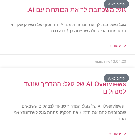
קידום ב-AI
גוגל משכתבת לך את הכותרות עם AI.
גוגל משכתבת לך את הכותרות עם AI. זה הסוף של השיווק שלך, או
ההזדמנות הכי גדולה שהייתה לך? בוא נדבר
קרא עוד »
13.04.26
אין תגובות
קידום ב-AI
AI Overviews של גוגל: המדריך שנועד
למנהלים
AI Overviews של גוגל: המדריך שנועד למנהלים ששונאים
שמבזבזים להם את הזמן (ואת הכסף) פתחת גוגל לאחרונה? אני
מניח
קרא עוד »