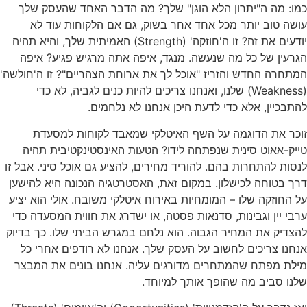
כמו: מה ה"יתרון הלא הוגן" שלך? מה הדבר האחד שהעסק שלך
עושה טוב יותר מכל אחד אחר בשוק, גם אם הלקוחות עוד לא
יודעים את זה? זו ה'חוזקה' (Strength) האמיתית שלך, והיא תהיה
הגרעין של כל מה שנעשה. מנגד, איפה אתה מרגיש פגיע? איפה
המתחרה החדש והזריז "אוכל לך את ארוחת הצהריים"? זו ה'חולשה'
(Weakness) שלנו, ואנחנו צריכים להיות כנים לגביה, לא כדי
להתבכיין, אלא כדי לדעת היכן אנחנו לא נלחמים.
זוכר את הדוגמה על השף האיטלקי שמאבד לקוחות למסעדת
טייק-אאוט סינית שנפתחה לידו? הטעות האינסטינקטיבית תהיה
לנסות להתחרות בהם. להוריד מחירים, להציע גם אוכל סיני. אבל זו
דרך בטוחה לכישלון. במקום זאת, האסטרטגיה הנכונה היא להישען
על החוזקה שלו – המומחיות באירוח איטלקי משובח. אולי הוא יציע
ערבי יין וגבינות, סדנאות פסטה, או ישדרג את חווית המסעדה כדי
להצדיק את המחיר הגבוה. הוא נלחם במגרש הביתי שלו. כך בדיוק
אנחנו צריכים לחשוב על העסק שלך. אנחנו לא רודפים אחרי כל
מילת מפתח שהמתחרים מדורגים עליה. אנחנו בונים את המבצר
שלנו סביב מה שהופך אותך למיוחד.