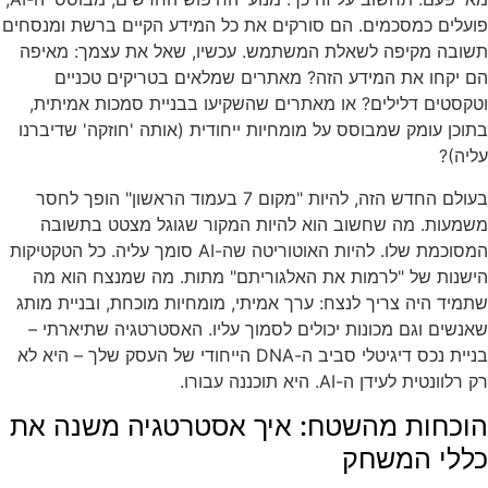
פועלים כמסכמים. הם סורקים את כל המידע הקיים ברשת ומנסחים
תשובה מקיפה לשאלת המשתמש. עכשיו, שאל את עצמך: מאיפה
הם יקחו את המידע הזה? מאתרים שמלאים בטריקים טכניים
וטקסטים דלילים? או מאתרים שהשקיעו בבניית סמכות אמיתית,
בתוכן עומק שמבוסס על מומחיות ייחודית (אותה 'חוזקה' שדיברנו
עליה)?
בעולם החדש הזה, להיות "מקום 7 בעמוד הראשון" הופך לחסר
משמעות. מה שחשוב הוא להיות המקור שגוגל מצטט בתשובה
המסוכמת שלו. להיות האוטוריטה שה-AI סומך עליה. כל הטקטיקות
הישנות של "לרמות את האלגוריתם" מתות. מה שמנצח הוא מה
שתמיד היה צריך לנצח: ערך אמיתי, מומחיות מוכחת, ובניית מותג
שאנשים וגם מכונות יכולים לסמוך עליו. האסטרטגיה שתיארתי –
בניית נכס דיגיטלי סביב ה-DNA הייחודי של העסק שלך – היא לא
רק רלוונטית לעידן ה-AI. היא תוכננה עבורו.
הוכחות מהשטח: איך אסטרטגיה משנה את
כללי המשחק