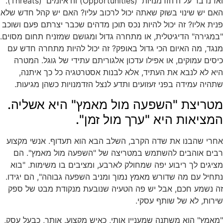
ואז נדבר על ה'הזדמנויות' (Opportunities) וה'איומים' (Threats).
האם יש שינוי בשוק שאתה יכול לרכוב עליו? האם יש קהל חדש שלא
פנית אליו? זה יכול להיות נכס תוכן מדהים שכבר יצרתם פעם ושוכב
"במגירה" הדיגיטלית, או מתחרה גדול ומגושם שמזניח תחום מסוים.
מנגד, מה האיום הכי גדול באופק? זה יכול להיות מתחרה חדש עם
כיסים עמוקים, או אפילו עדכון אלגוריתם עתידי של גוגל. המטרה
היא לא לנבא את העתיד, אלא לבנות אסטרטגיה כל כך איתנה,
שתהיה עמידה בפני זעזועים ותדע לנצל הזדמנויות כשהן מגיעות.
מטריצת "השפעה מול מאמץ" היא אשליה.
המציאות היא "ערך מול זמן".
אחרי שהבנו את שדה הקרב, השלב הבא הוא תעדוף. אנשי מקצוע
רבים אוהבים להשתמש במטריצה של "השפעה מול מאמץ". הם
מציגים לך ריבוע יפה שמחולק לארבע, ומציבים בו משימות. "בוא
נתחיל עם מה שדורש מאמץ נמוך ומניב השפעה גבוהה", הם יגידו.
זה נשמע חכם, אבל יש פה הטעיה שנובעת מנקודת מבט של ספק
שירות, לא של שותף עסקי.
"מאמץ" הוא משתנה שמעניין אותי, כאיש מקצוע. אותך, כבעל עסק,