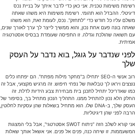
רשימת משימות טכנית. אני כאן כדי לדבר איתך על בניית נכס
דיגיטלי. ההבדל הוא תהומי. רשימת משימות היא משהו שאתה
משלם עליו כל חודש כדי "לתחזק". נכס, לעומת זאת, הוא משהו
שאתה בונה פעם אחת נכון, והוא ממשיך לייצר לך ערך לאורך שנים,
עם תשואה שהולכת וגדלה. זו התפיסה שעומדת בבסיס אסטרטגיה
אמיתית.
לפני שנדבר על גוגל, בוא נדבר על העסק
שלך
רוב אנשי ה-SEO יתחילו ב"מחקר מילות מפתח". הם יפתחו כלים
נוצצים ויראו לך טבלאות של נפחי חיפוש. זה מרגיש מקצועי, אבל זה
כמו שאדריכל יתחיל לתכנן בית מבחירת צבע הידיות לדלת. זה
החלק הלא נכון להתחיל ממנו. התהליך הנכון מתחיל בך, בסיפור של
העסק שלך, ב-DNA שלו. הוא מתחיל בשאלות שהן עסקיות לחלוטין,
הרבה לפני שהן דיגיטליות.
אני קורא לשלב הזה "ניתוח SWOT אסטרטגי", אבל בלי המצגות
המשעממות. זו שיחה כנה, פנים אל פנים. אני אשאל אותך שאלות