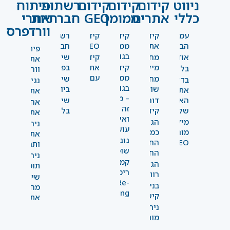
ניווט
קידום
קידום
קידום
רשתות
פיתוח
כללי
אתרים
ממומן
GEO
חברתיות
אתרי
וורדפרס
עמוד
קידום
קידום
קידום
רשתות
הבית
אתרים
ממומן
GEO
חברתיות
פיתוח
בגוגל
אודות
מחקר
קידום
שיווק
אתרי
מילים
קידום
אתרים
בפייסבוק
בלוג
וורדפרס
ממומן
עם AI
מחקר
שיווק
בדקו
נגישות
בגוגל
שוק
ביוטיוב
את
אתרים
– מה
האתר
דוחות
שיווק
אחסון
זה
שלכם
קידום
בלינקדאין
אתרים
ואיך
מילון
הגדלת
ניהול
עושים
מונחים
כמות
אתרים
גוגל
SEO
החשיפה
ותחזוקה
שופינג
החודשית
ניהול
קמפיין
הגדלת
תוכן
רימרקטינג-
רווחים
שיפור
Re-
בניית
מהירות
Marketing
קישורים
אתר
ניהול
מוניטין