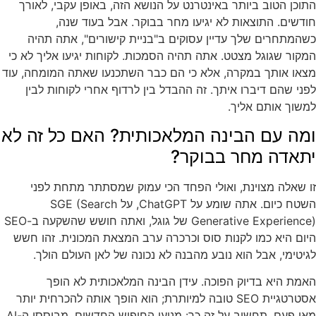
התוכן הטוב ביותר באינטרנט על הנושא הזה, באופן עקבי, לאורך
חודשים. התוצאות לא יגיעו מחר בבוקר. אבל בעוד שנה,
כשהמתחרים שלך עדיין עסוקים ב"בניית קישורים", אתה תהיה
המקור שגוגל מצטט. אתה תהיה הסמכות. לקוחות יגיעו אליך לא כי
מצאו אותך במקרה, אלא כי הם כבר השתכנעו שאתה המומחה, עוד
לפני שהם דיברו איתך. זה ההבדל בין לרדוף אחרי לקוחות לבין
למשוך אותם אליך.
ומה עם הבינה המלאכותית? האם כל זה לא
יתאדה מחר בבוקר?
זו שאלה מצוינת, ואולי הפחד הכי עמוק שמסתתר מתחת לפני
השטח כיום. אתה שומע על ChatGPT, על SGE (Search
Generative Experience) של גוגל, ואתה חושש שהשקעה ב-SEO
היום היא כמו לקנות סוס וכרכרה ערב המצאת המכונית. זהו חשש
לגיטימי, אבל הוא נובע מהבנה לא נכונה של לאן העולם הולך.
האמת היא בדיוק הפוכה. עידן הבינה המלאכותית לא הופך
אסטרטגיית SEO טובה למיותרת; הוא הופך אותה להכרחית יותר
מאי פעם. תחשוב על זה כך: מנועי החיפוש החדשים, מבוססי ה-AI,