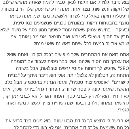
בוא נדבר גלויות. אם הגעת לכאן, סביר להניח שאתה מרגיש שילוב
של תקווה ותשישות. מצד אחד, אתה יודע שהעסק שלך חייב נוכחות
דיגיטלית חזקה בגוגל כדי לשרוד ולשגשג. מצד שני, אתה כנראה
מוצף בהבטחות ריקות, במונחים טכניים שנשמעים כמו סינית,
ובעיקר – בחשש עמוק שאתה עומד לשפוך המון כסף על משהו שלא
תבין עד הסוף, ושאולי לא יביא שום תוצאה. אני מבין אותך. אני
שומע את זה כמעט בכל שיחה ראשונה שאני מנהל.
אתה רואה את המתחרים שלך מופיעים "בכל מקום", ואתה שואל
את עצמך מה הסוד שלהם. אולי כבר ניסית לעבוד עם "מומחה
SEO" שהגיש לך דוחות עמוסי גרפים וטבלאות, אבל בשורה
התחתונה, הטלפון לא צלצל יותר. אולי הוא דיבר איתך על "בניית
קישורים" ו"אופטימיזציה טכנית", ואתה הנהנת בהסכמה, אבל בלב
הרגשת שאתה קונה קופסה שחורה. הפחד הגדול ביותר שלך, ואתה
לא היחיד, הוא לא רק לבזבז כסף. הפחד הגדול הוא לבזבז זמן יקר,
להישאר מאחור, ולהבין בעוד שנה שהיית צריך לעשות משהו אחר
לגמרי.
אז הרשה לי להציע לך נקודת מבט שונה. בוא נשים בצד לרגע את
כל מה ששמעת על "קידום אתרים". אני לא כאן כדי למכור לך