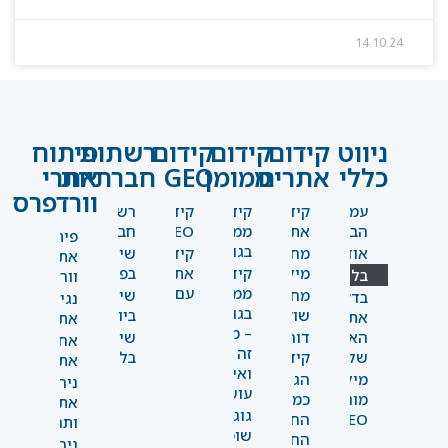
14.10.24
ניווט
קידום
קידום
קידום
רשתות
פיתוח
כללי
אתרים
ממומן
GEO
חברתיות
אתרי
וורדפרס
עמוד
קידום
קידום
קידום
רשתות
הבית
אתרים
ממומן
GEO
חברתיות
פיתוח
בגוגל
אודות
מחקר
קידום
שיווק
אתרי
מילים
קידום
אתרים
בפייסבוק
בלוג
וורדפרס
ממומן
עם AI
מחקר
שיווק
בדקו
נגישות
בגוגל
שוק
ביוטיוב
את
אתרים
– מה
האתר
דוחות
שיווק
אחסון
זה
שלכם
קידום
בלינקדאין
אתרים
ואיך
מילון
הגדלת
ניהול
עושים
מונחים
כמות
אתרים
גוגל
SEO
החשיפה
ותחזוקה
שופינג
החודשית
ניהול