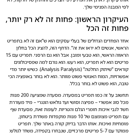
לפי המבנה הפנימי שלך.
העיקרון הראשון: פחות זה לא רק יותר,
פחות זה הכל
אחד הפחדים הגדולים של בעלי עסקים הוא ש"אם זה לא בתפריט
הראשי, אנשים לא יראו את זה". הדחף הזה, להציג הכל בחלון
הראווה הראשי, הוא טבעי ומובן. אבל הוא גם הרסני. תפריט עם 15
פריטים הוא לא תפריט, הוא רעש. הוא גורם למה שפסיכולוגים
קוראים "שיתוק החלטה" (Analysis Paralysis). כשיש יותר מדי
אפשרויות, המוח האנושי פשוט מוותר. הוא לא בוחר באופציה הכי
טובה, הוא פשוט לא בוחר בכלל.
תחשוב על זה כמו תפריט במסעדה. מסעדה שמציעה 200 מנות
מכל סוג אפשרי – מפיצה וסושי ועד גולאש הונגרי – מיד מעוררת
חשד לגבי איכות חומרי הגלם והטריות. לעומת זאת, מסעדת שף
עם תפריט מצומצם של 10 מנות מוקפדות משדרת ביטחון,
מומחיות ואיכות. אותו הדבר בדיוק קורה באתר שלך. תפריט
ממוקד עם 5-7 פריטים מרכזיים, שנבחרו בקפידה, משדר לגולש: