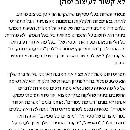
לא קשור לעיצוב יפה)
פגשתי עשרות בעלי עסקים שהשקיעו הון קטן בעיצוב מרהיב
לאתר, באנימציות חלקלקות ובתמונות מקצועיות, אבל התפריט
שלהם היה מחשבתית ברמה של פתק על המקרר. הטעות הנפוצה
ביותר היא לחשוב על התפריט מהזווית של בעל העסק, ולא מהזווית
של הלקוח. אתה מכיר את העסק שלך בעל פה. אתה יודע בדיוק
מה ההבדל בין "שירותי ייעוץ אסטרטגי" לבין "ליווי עסקי מתקדם".
הלקוח שלך? אין לו מושג. הוא רק יודע שיש לו בעיה והוא מחפש
פתרון.
תפריט ניווט מעולה לא מציג את המבנה הארגוני של החברה שלך;
הוא מציג מסלול ברור לפתרון הבעיות של הלקוח. הוא לא רשימה
של כל מה שאתה עושה, אלא מפת דרכים ממוקדת לדברים
החשובים ביותר שהלקוח צריך למצוא. זהו שינוי תפיסתי עמוק.
אנחנו לא בונים "רשימת עמודים", אנחנו בונים "מערכת הכוונה
אנושית". כשאתה נכנס לסופרמרקט גדול, אתה לא רואה שלטים
כמו "מוצרים של ספק א'" ו"מוצרים של ספק ב'". אתה רואה
"מוצרי חלב", "מאפייה", "ירקות". התפריט שלך צריך לעבוד על
אותו עיקרון: לארגן את המידע לפי הצרכים וההיגיון של הלקוח, לא