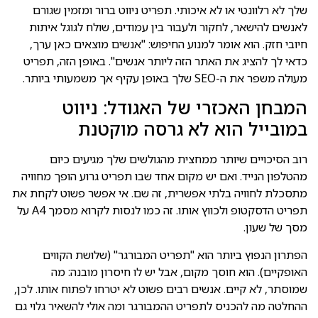
שלך לא רלוונטי או לא איכותי. תפריט ניווט ברור ומזמין שגורם
לאנשים להישאר, לחקור ולעבור בין עמודים, שולח לגוגל איתות
חיובי חזק. הוא אומר למנוע החיפוש: "אנשים מוצאים כאן ערך,
כדאי לך להציג את האתר הזה ליותר אנשים". באופן הזה, תפריט
מעולה משפר את ה-SEO שלך באופן עקיף אך משמעותי ביותר.
המבחן האכזרי של האגודל: ניווט
במובייל הוא לא גרסה מוקטנת
רוב הסיכויים שיותר ממחצית מהגולשים שלך מגיעים כיום
מהטלפון הנייד. ואם יש מקום אחד שבו תפריט גרוע הופך מחוויה
מתסכלת לחוויה בלתי אפשרית, זה שם. אי אפשר פשוט לקחת את
תפריט הדסקטופ ולכווץ אותו. זה כמו לנסות לקרוא מסמך A4 על
מסך של שעון.
הפתרון הנפוץ ביותר הוא "תפריט המבורגר" (שלושת הקווים
האופקיים). הוא חוסך מקום, אבל יש לו חיסרון מובנה: מה
שמוסתר, לא קיים. אנשים רבים פשוט לא יטרחו לפתוח אותו. לכן,
ההחלטה מה להכניס לתפריט ההמבורגר ומה אולי להשאיר גלוי גם