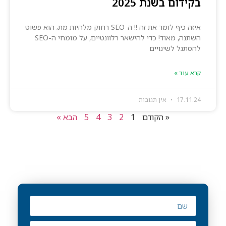
בקידום בשנת 2025
איזה כיף לומר את זה !! ה-SEO רחוק מלהיות מת; הוא פשוט
השתנה, מאוד! כדי להישאר רלוונטיים, על מומחי ה-SEO
להסתגל לשינויים
קרא עוד »
17.11.24
אין תגובות
« הקודם
1
2
3
4
5
הבא »
רוצים לגדול עם SEO-UP?
עשרות עסקים כבר סומכים עלינו – עכשיו
תורכם.