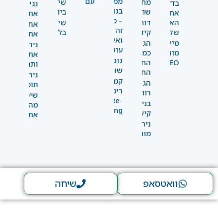
ממומן
עם AI
מחקר
שיווק
בדקו
נגישות
בגוגל
שוק
ביוטיוב
את
אתרים
– מה
האתר
דוחות
שיווק
אחסון
זה
שלכם
קידום
בלינקדאין
אתרים
ואיך
מילון
הגדלת
ניהול
עושים
מונחים
כמות
אתרים
גוגל
SEO
החשיפה
ותחזוקה
שופינג
החודשית
ניהול
קמפיין
הגדלת
תוכן
רימרקטינג-
רווחים
שיפור
Re-
בניית
מהירות
Marketing
קישורים
אתר
ניהול
מוניטין
וואטסאפ
שיחה