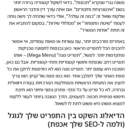
משנה גנרי שנקרא "תכונות", כדאי לשקול קטגוריה ברורה יותר
בשם "אינטגרציות וחיבורים". אם אתה עורך דין והדבר הראשון
שלקוח שואל זה "כמה זה עולה?", אולי כדאי שתהיה לך גישה נוחה
לעמוד "שיטת התמחור" או "מסלולי שירות", במקום להחביא את
זה תחת "אודות המשרד".
באתרים מורכבים יותר, עם עשרות או מאות עמודים, אי אפשר
להכניס הכל לתפריט הראשי. כאן נכנסות לתמונה טכניקות
מתקדמות יותר. למשל, "תפריט מגה" (Mega Menu) – אותו
תפריט רחב שנפתח וחושף קטגוריות ותתי-קטגוריות. אבל גם כאן,
הסכנה היא עומס יתר. תפריט מגה הוא לא הזדמנות לרוקן את כל
מפת האתר שלך למלבן אחד. הוא כמו מפה של קניון: הוא צריך
להציג את החנויות הראשיות והמחלקות המרכזיות בצורה ויזואלית
וברורה, לא כל פריט על כל מדף. פתרון נוסף וחיוני הוא תיבת
חיפוש פנימית חכמה. לפעמים, הדרך הטובה ביותר לעזור ללקוח
למצוא משהו היא פשוט לתת לו לשאול.
הדיאלוג השקט בין התפריט שלך לגוגל
(ולמה ל-SEO שלך אכפת)