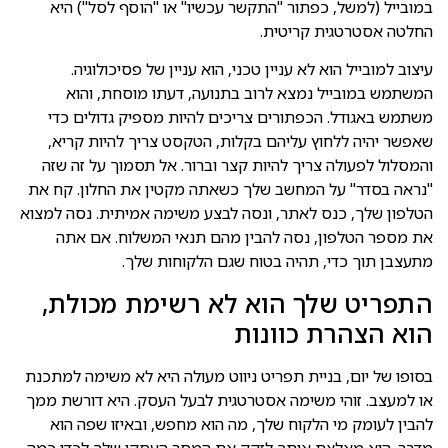
במובייל (למשל, כפתור "התקשר עכשיו" או "הוסף לסל") היא
החלטה אסטרטגית קריטית.
עיצוב למובייל הוא לא עניין טכני, הוא עניין של פסיכולוגיה.
המשתמש במובייל נמצא לרוב בתנועה, דעתו מוסחת, והוא
משתמש באגודל. הכפתורים צריכים להיות מספיק גדולים כדי
שאפשר יהיה ללחוץ עליהם בקלות, הטקסט צריך להיות קריא,
והמסלול לפעולה צריך להיות קצר וברור. אל תסמוך על זה שזה
"נראה בסדר" על המחשב שלך כשאתה מקטין את החלון. קח את
הטלפון שלך, כנס לאתר, ונסה לבצע משימה אמיתית. נסה למצוא
את מספר הטלפון, נסה להבין מהם תנאי המשלוח. אם אתה
מתעצבן תוך כדי, תהיה בטוח שגם הלקוחות שלך.
התפריט שלך הוא לא רשימת מכולת,
הוא הצהרת כוונות
בסופו של יום, בניית תפריט ניווט מעולה היא לא משימה למתכנת
או למעצב. זוהי משימה אסטרטגית לבעל העסק. היא דורשת ממך
להבין לעומק מי הלקוח שלך, מה הוא מחפש, ובאיזו שפה הוא
מדבר. היא מאלצת אותך לזקק את המסר העסקי שלך לכדי כמה