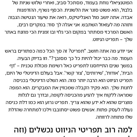
הפוטנציאלי נוחת בעמוד, מסתכל סביב, ואחרי שלוש שניות של
בלבול, הוא פשוט סוגר את הלשונית. הכסף נשרף, ההזדמנות
אבדה. אתה יושב מול האנליטיקס, רואה את שיעור הנטישה הגבוה
ותוהה מה לעזאזל השתבש. אני אגלה לך סוד: במקרים רבים,
האשם המרכזי מסתתר במקום הכי גלוי ובו זמנית הכי מוזנח באתר
שלך – תפריט הניווט.
אני יודע מה אתה חושב. "תפריט? זה סך הכל כמה כפתורים בראש
העמוד. מה כבר יכול להיות כל כך מסובך?". וזו בדיוק הבעיה.
במשך שנים התייחסנו לתפריט כאל רשימת מכולת טכנית – 'דף
הבית', 'אודות', 'שירותים', 'צור קשר'. אבל בעולם הדיגיטלי של היום,
תפריט הניווט הוא הרבה יותר מזה. הוא השלט הדיגיטלי בכניסה
לחנות שלך. הוא פקיד הקבלה שמכווין את המבקרים. הוא המפה
שמראה ללקוח איך להגיע מהכניסה לקופה, ובדרך גם לגלות
מוצרים שהוא לא ידע שהוא צריך. תפריט גרוע הוא כמו דלת כניסה
נעולה לעסק פתוח. אנשים פשוט יסתובבו וילכו למתחרה שהדלת
שלו פתוחה לרווחה.
למה רוב תפריטי הניווט נכשלים (וזה