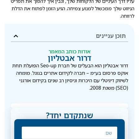
עליו דרך העיניים של הלקוחות שלך, ונבין איך להפוך את תפריט
הניווט שלך ממכשול למנוע צמיחה. הגיע הזמן לפתוח את הדלת
לרווחה.
תוכן עניינים
אודות כותב המאמר
דרור אבטליון
דרור אבטליון הוא הבעלים של חברת Seo‑up הפועלת תחת
אוקס פרסום בע״מ – חברה לקידום אתרים בגוגל. מומחה
לשיווק דיגיטלי עם היכרות וניסיון רב שנים בקידום אורגני
(SEO) משנת 2008.
שנתקדם יחד?