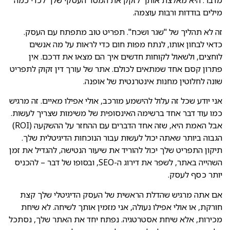
מילים בודדות ורבות עוצמה.
זה לא תהליך של "שגר ושכח". תפריט טוב מתפתח עם העסק.
כדאי לבחון אותו, לנתח מפות חום כדי לראות על מה אנשים
לוחצים, ולשאול לקוחות חדשים איך הם מצאו את דרכם. אין
פתרון קסם אחד שמתאים לכולם. אתר של עורך דין זקוק לתפריט
שונה לחלוטין מחנות אינטרנטית של אופנה.
אני יודע שכל זה עלול להישמע מורכב, אולי אפילו מאיים. זה מרגיש
כמו עוד דבר אחד ברשימה האינסופית של משימות שצריך לעשות.
אבל האמת היא, שזה אחד הדברים עם ההחזר על ההשקעה (ROI)
הגבוה ביותר שאתה יכול לעשות עבור הנוכחות הדיגיטלית שלך.
תיקון התפריט שלך יכול להוריד את שיעור הנטישה, להגדיל את זמן
השהייה באתר, לשפר את דירוג ה-SEO, ובסופו של דבר – להכניס
יותר כסף לעסק.
אם אתה מרגיש שהדלת הראשית של העסק הדיגיטלי שלך קצת
חורקת, או אולי אפילו נעולה, אני מזמין אותך לשיחה. לא שיחת
מכירות, אלא שיחת אסטרטגיה. נפתח יחד את האתר שלך, נסתכל