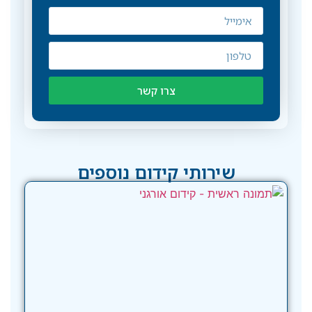
צרו קשר
שירותי קידום נוספים
עדכו
הלי
של ג
(מר
הסתי
מה ז
אומ
על
קידו