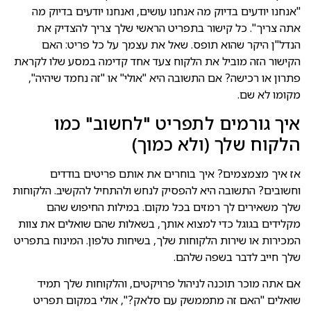
"אנחנו יודעים בדיוק מה אנחנו עושים, ואנחנו יודעים בדיוק מה
אתה צריך". כל קישור בתפריט הראשי שלך צריך להצדיק את
הנדל"ן היקר שהוא תופס. שאל את עצמך על כל פריט: האם
הקישור הזה מוביל את הלקוח צעד אחד קדימה במסע שלו לקראת
פתרון או רכישה? אם התשובה היא "אולי" או "זה נחמד שיהיה",
מקומו לא שם.
איך גורמים לתפריט "לחשוב" כמו
הלקוח שלך (ולא כמוך)
אז איך מצמצמים? איך בוחרים את אותם פריטים בודדים
וחשובים? התשובה היא להפסיק לנחש ולהתחיל להקשיב. הלקוחות
שלך משאירים לך רמזים בכל מקום. במילות החיפוש שהם
מקלידים בגוגל כדי למצוא אותך, בשאלות שהם שואלים את צוות
המכירות או שירות הלקוחות שלך, בשיחות טלפון. המינוח בתפריט
שלך חייב לדבר בשפה שלהם.
אם אתה מוכר תוכנה לניהול פרויקטים, והלקוחות שלך תמיד
שואלים "האם זה מתממשק עם סלאק?", אולי במקום תפריט