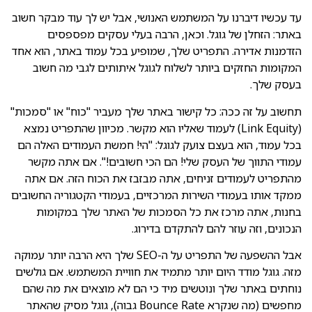
עד עכשיו דיברנו על המשתמש האנושי, אבל יש לך עוד מבקר חשוב
באתר: הזחלן של גוגל. וכאן, הרבה בעלי עסקים מפספסים
הזדמנות אדירה. התפריט שלך, שמופיע בכל עמוד באתר, הוא אחד
המקומות החזקים ביותר לשלוח לגוגל איתותים לגבי מה חשוב
בעסק שלך.
תחשוב על זה ככה: כל קישור באתר שלך מעביר "כוח" או "סמכות"
(Link Equity) לעמוד שאליו הוא מקשר. מכיוון שהתפריט נמצא
בכל עמוד, הוא בעצם צועק לגוגל: "הי! חמשת העמודים האלה הם
עמודי התווך של העסק שלי! הם הכי חשובים!". אם אתה מקשר
מהתפריט לעמודים זניחים, אתה מבזבז את הכוח הזה. אם אתה
ממקד אותו בעמודי השירות המרכזיים, בעמודי הקטגוריה החשובים
בחנות, אתה מרכז את כל הסמכות של האתר שלך במקומות
הנכונים, וזה עוזר להם להתקדם בדירוג.
אבל ההשפעה של התפריט על ה-SEO שלך היא הרבה יותר עמוקה
מזה. גוגל מודד היום יותר מתמיד את חוויית המשתמש. אם גולשים
נוחתים באתר שלך ונוטשים מיד כי הם לא מוצאים את מה שהם
מחפשים (מה שנקרא Bounce Rate גבוה), גוגל מסיק שהאתר