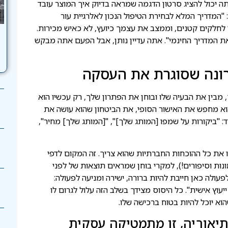
תה יכול להציג סרטון הדגמה שמראה בדיוק איך המוצר עובד
 "המדריך המלא לבחירת הטיפול הנכון לאלרגיית עור
 לחלקים קטנים, וממצב את עצמך כיועץ, לא כאיש מכירות.
את המדריך החינמי". אתה עדיין נותן, אבל הפעם אתה מבקש
ונה שסוגרת את העסקה
 מבין את הבעיה שלו ובוחן את הפתרון שלך, רק עכשיו הוא
הוא מחפש את האישור הסופי, את הביטחון שהוא עושה את
: "ביקורות על שמפו [המותג שלך]", "[המותג שלך] מחיר",
 את כל ההוכחות החברתיות שהוא צריך. זה המקום לדפי
ות וסיפורים!), למקרי בוחן שמראים תוצאות של לפני
עולה כאן חייבת להיות ברורה, ישירה ומניעה לפעולה:
נם ל-14 יום", "קבע שיחת ייעוץ אישית". כל היסוס מצידך בשלב הזה עלול לגרום לו
וא יוכל להיות בטוח ברכישה שלו.
תיאוריה, זו מתמטיקה עסקית