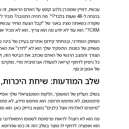
עכשיו, דמיין שמוכרן נלהב קופץ על האדם הראשון, זה שר
בהנחה ל-48 שעות בלבד?!". מה תהיה התגובה? ס
שקורה כשאתה מציג באנר של "קבל הצעת מחיר עכשיו!
CRM?". הוא עוד לא יודע מה הוא צריך, הוא לא מכיר אותך, והדבר האחרון שהוא רוצה זה להתחייב למשהו.
משחק של כוונות. התפקיד שלך הוא לא "לדרג" את האת
הצורך והמצב הרגשי של האדם שכתב את הביטוי הזה, ולה
כל ניסיון לדחוף קריאה לפעולה אגרסיבית מדי, מוקדם 
של אמון וכסף.
שלב המודעות: שיחת היכרות, 
בשלב העליון של המשפך, הלקוח הפוטנציאלי שלך אפילו 
סימפטום, לא מחפש תרופה. הוא מחפש מידע, לא פתרו
"סימנים לאלרגיה אצל כלבים" נמצא בדיוק כאן. הוא מו
הוא אופציה. לדחוף לו מוצר בשלב הזה זה כמו שהרופא 