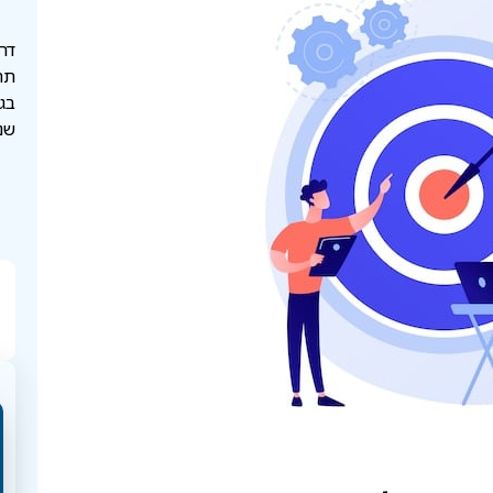
תח
בגו
שנים