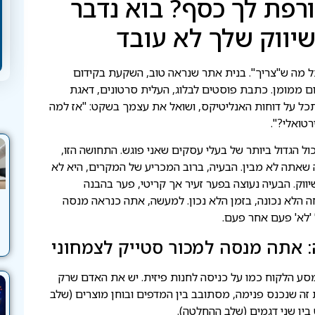
רפת לך כסף? בוא נדבר
יווק שלך לא עובד
כל מה ש"צריך". בנית אתר שנראה טוב, השקעת בקידום
ל פרסום ממומן. כתבת פוסטים לבלוג, העלית סרטונים, דאגת
תכל על דוחות האנליטיקס, ושואל את עצמך בשקט: "אז למה
טואלי?".
ל הגדול ביותר של בעלי עסקים שאני פוגש. התחושה הזו,
אתה לא מבין. הבעיה, ברוב המכריע של המקרים, היא לא
וק. הבעיה נעוצה בפער זעיר אך קריטי, פער בהבנה
 הלא נכונה, בזמן הלא נכון. למעשה, אתה כנראה מנסה
'לא' פעם אחר פעם.
: אתה מנסה למכור סטייק לצמחוני
סע הלקוח כמו על כניסה לחנות פיזית. יש את האדם שרק
ת זה שנכנס פנימה, מסתובב בין המדפים ובוחן מוצרים (שלב
בין שני דגמים (שלב ההחלטה).