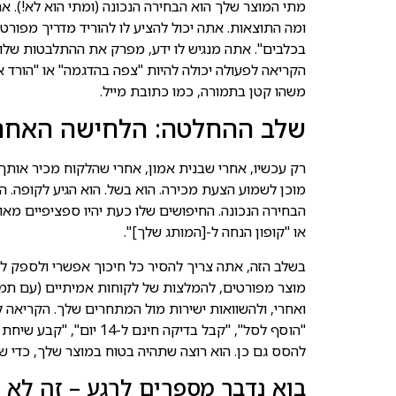
מתי המוצר שלך הוא הבחירה הנכונה (ומתי הוא לא!). א
ומה התוצאות. אתה יכול להציע לו להוריד מדריך מפורט:
בכלבים". אתה מנגיש לו ידע, מפרק את ההתלבטות שלו
הקריאה לפעולה יכולה להיות "צפה בהדגמה" או "הורד 
משהו קטן בתמורה, כמו כתובת מייל.
שלב ההחלטה: הלחישה האחר
רק עכשיו, אחרי שבנית אמון, אחרי שהלקוח מכיר אותך,
מוכן לשמוע הצעת מכירה. הוא בשל. הוא הגיע לקופה. 
הבחירה הנכונה. החיפושים שלו כעת יהיו ספציפיים מאוד
או "קופון הנחה ל-[המותג שלך]".
בשלב הזה, אתה צריך להסיר כל חיכוך אפשרי ולספק לו
מוצר מפורטים, להמלצות של לקוחות אמיתיים (עם תמונ
ואחרי, ולהשוואות ישירות מול המתחרים שלך. הקריאה לפ
"הוסף לסל", "קבל בדיקה חי
להסס גם כן. הוא רוצה שתהיה בטוח במוצר שלך, כדי שה
בוא נדבר מספרים לרגע – זה לא 