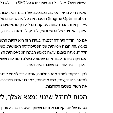
Overviews, אולי כל מה שאני יודע על SEO כבר לא רלוונטי?". זהו פחד מובן, אבל הוא מבוסס על הנחה שגויה.
עיקרון אחד: הבנת כוונה עמוקה. הם לא רק מתאימים 
הצורך האמיתי של המשתמש, ולספק לו תשובה ישירה, 
אם כך, הדרך היחידה "לנצח" בעידן הזה היא להיות התש
באמצעות הבנה אמיתית של הפסיכולוגיה האנושית. כש
הלקוח, אתה בעצם עושה למנוע הבינה המלאכותית חצי מ
והערך, ויציג אותך כתשובה המועדפת.
לכן, במקום לפחד מהטכנולוגיה, אתה צריך לאמץ אותה
לחשוב כמו יועצים, כמו מומחים, כמו בני אדם שמדברים 
את השוק בשנים הקרובות.
הכוח לחולל שינוי נמצא אצלך, ל
בסופו של יום, קידום אתרים ושיווק דיגיטלי הם לא עניין