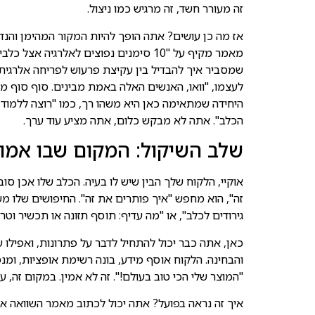
זה מעורר חשד, זה מרגיש כמו ניצול.
אז מה כן עושים? אתה הופך להיות המקור המהימן והנד
מאמר מקיף על "10 סימנים נפוצים לאלרג
שמסביר איך להבדיל בין עקיצת פרעוש לפריחה אלרגית.
לעצמו, "וואו, האנשים האלה באמת מבינים. סוף סוף מי
היחידה שמתאימה כאן היא משהו רך, כמו "רוצה ללמוד 
הכלב". אתה לא מבקש כלום, אתה מציע עוד ערך.
שלב השיקול: המקום שבו אמון 
אוקיי, הלקוח שלך הבין שיש לו בעיה. הכלב שלו אכן סו
זה", הוא מחפש "איך פותרים את זה". החיפושים שלו מש
גירודים לכלב", או "מה עדיף: תוסף תזונה או תכשיר וטרינ
כאן, אתה כבר יכול להתחיל לדבר על פתרונות, ואפילו על
והבחינה. הלקוח אוסף מידע, בונה רשימת אופציות, ומנ
"המוצר שלי הכי טוב בעולם!". זה לא אמין. במקום זה,
איך זה נראה בפועל? אתה יכול לכתוב מאמר השוואה אובי