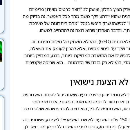
ק הציץ בחלון, וצועק לו: "רוצה כרטיס מועדון פרימיום
ביר להניח שהוא יירתע וילך משם מהר ככל האפשר. זה בדיוק מה
" למישהו שרק חיפש בגוגל "מהם היתרונות של מערכת
השיווק המודרני, ובמיוחד קידום אתרים בעידן של בינה מלאכותית (GEO), הוא לא משחק של מילות מפתח. זה
ר שלך על ביטוי מסוים, אלא להבין לעומק את השאלה,
גיש לו את התשובה המדויקת ביותר, ברגע המדויק ביותר.
מדי, הוא לא רק בזבוז של הזדמנות – הוא שריפה אקטיבית
לא הצעת נישואין
לא תמיד יודע שיש לו בעיה שאתה יכול לפתור. הוא מרגיש
ן. אם נחזור לדוגמה מהמאמר המקורי, אדם שמחפש
דאג, הוא מחפש להבין, הוא רוצה להרגיש שהוא שולט במצב.
מה הוא לא רוצה? לראות פרסומת לשמפו היפואלרגני ב-150 ש"ח. הוא עוד לא שם. הוא אפילו לא יודע ששמפו כזה
יציע לך ניתוח מעקפים לפני שהוא בכלל שמע מה כואב לך.