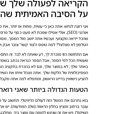
הקריאה לפעולה שלך שו
על הסיבה האמיתית שהש
אני רוצה לנחש. אתה כאן כי עשית, פחות או יותר, את 
אורגני (SEO), אולי אפילו שפכת לא מעט כסף ע
שהכל ייראה מקצועי. ועכשיו אתה יושב מול המסך, מס
הטלפון לא מצלצל? למה טופס ה'צור קשר' צובר אבק ויר
אם התחושה הזו מוכרת לך, דע שאתה לא לבד. זה התסכו
שעשית הכל לפי הספר, אבל הספר כנראה נכתב בשפה ש
באתר שלך, לא במוצר שלך, וגם לא בהכרח בתקציב השיו
הפסיכולוגית של הלקוח שלך. אתה מנהל איתו את השיחה
להציע נישואין בדייט הראשון, ומתפלא למה אתה מקבל 
הטעות הגדולה ביותר שאני רואה
בוא נתרגם את המשל הזה לעולם הדיגיטלי. תחשוב על מ
עובר ברחוב ומציץ בחלון הראווה (שלב המודעות). יש א
השיקול). ויש את זה שניגש לקופה עם מוצר ביד, מתלבט 