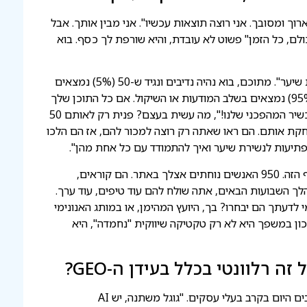
וך ומסובך. אני רוצה תוצאות עכשיו". אני מבין אותך. אבל
ולם, כל הזמן" פשוט לא עובדת, והיא שורפת לך כסף. בוא
נניח ש-1,000 איש בחודש מחפשים "איך לטפל בנשירת שיער". מתוכם, בוא נהיה נדיבים ונגיד ש-50 (5%) נמצאים
בשלב ההחלטה ומוכנים לקנות תכשיר. 950 האחרים (95%) נמצאים בשלב המודעות או השיקול. אם כל התוכן שלך
וכל הקריאות לפעולה שלך צועקות "קנה עכשיו את התכשיר המהפכני שלנו!", מה עשית בעצם? פנית רק לאותם 50
אחרים. גרוע מכך, הרחקת אותם. הם ראו שאתה רק רוצה למכור להם, אז הם הלכו
עכשיו דמיין תסריט אחר. אתה כותב את המאמר המקיף הזה. 950 האנשים נוחתים אצלך באתר. הם קוראים,
טר שלך. במהלך השבועות הבאים, אתה שולח להם עוד טיפים, עוד ערך.
 לדעתך הם יבחרו? בך, היועץ המהימן, או במותג האנונימי
ן במשפך היא לא רק טקטיקה שיווקית "נחמדה", היא
 רלוונטי בכלל בעידן ה-GEO?
זו שאלה מצוינת, ואולי אחד הפחדים הגדולים שמסתובבים היום בקרב בעלי עסקים. "גוגל משתנה, יש AI