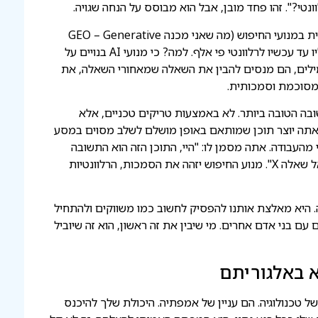
האמת היא בדיוק הפוכה. המהפכה של הבינה המלאכותית במנועי החיפוש (מה שאני מכנה GEO – Generative
Engine Optimization) הופכת את כל מה שדיברנו עליו עד עכשיו לרלוונטי פי אלף. למה? כי מנועי AI בנויים על
מילים, הם מנסים להבין את השאלה שמאחורי השאלה, את
מסוכמת וסמכותית.
ובה הטובה ביותר. לא באמצעות טריקים טכניים, אלא
אתה יוצר תוכן שמותאם באופן מושלם לשלב מסוים במסע
העבודה. אתה מסמן לו: "היי, התוכן הזה הוא התשובה
המדויקת ביותר עבור אדם שנמצא בשלב המודעות ושואל שאלה X". מנוע החיפוש יזהה את הסמכות, הרלוונטיות
. היא מאלצת אותנו להפסיק לחשוב כמו משווקים ולהתחיל
עם בני אדם אחרים. מי שיבין את זה ראשון, הוא זה שיוביל
א באלגוריתם
 של טכנולוגיה. הם עניין של אמפתיה. היכולת שלך להיכנס