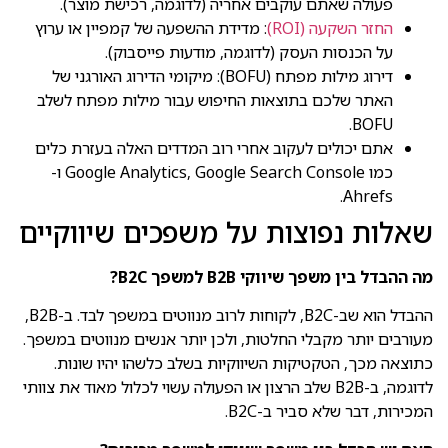
פעולה שאתם עוקבים אחריה (לדוגמה, רכישת מוצר).
החזר השקעה (ROI)
: מדידת ההשפעה של קמפיין או ערוץ
על הכנסות העסק (לדוגמה, מודעות פייסבוק).
דירוג מילות מפתח (BOFU): מיקומי הדירוג האורגני של
האתר שלכם בתוצאות החיפוש עבור מילות מפתח לשלב
BOFU.
אתם יכולים לעקוב אחרי רוב המדדים האלה בעזרת כלים
כמו Google Analytics, Google Search Console ו-
Ahrefs.
שאלות נפוצות על משפכים שיווקיים
מה ההבדל בין משפך שיווקי B2B למשפך B2C?
ההבדל הוא שב-B2C, לקוחות לרוב מנווטים במשפך לבד. ב-B2B,
מעורבים יותר מקבלי החלטות, ולכן יותר אנשים מנווטים במשפך.
כתוצאה מכך, הטקטיקות השיווקיות בשלב כלשהו יהיו שונות.
לדוגמה, ב-B2B שלב הרצון או הפעולה עשוי לכלול מאוד את צוותי
המכירות, דבר שלא סביר ב-B2C.