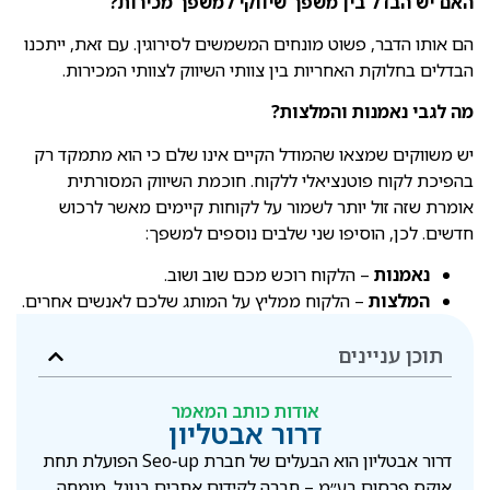
האם יש הבדל בין משפך שיווקי למשפך מכירות?
הם אותו הדבר, פשוט מונחים המשמשים לסירוגין. עם זאת, ייתכנו
הבדלים בחלוקת האחריות בין צוותי השיווק לצוותי המכירות.
מה לגבי נאמנות והמלצות?
יש משווקים שמצאו שהמודל הקיים אינו שלם כי הוא מתמקד רק
בהפיכת לקוח פוטנציאלי ללקוח. חוכמת השיווק המסורתית
אומרת שזה זול יותר לשמור על לקוחות קיימים מאשר לרכוש
חדשים. לכן, הוסיפו שני שלבים נוספים למשפך:
נאמנות
– הלקוח רוכש מכם שוב ושוב.
המלצות
– הלקוח ממליץ על המותג שלכם לאנשים אחרים.
תוכן עניינים
אודות כותב המאמר
דרור אבטליון
דרור אבטליון הוא הבעלים של חברת Seo‑up הפועלת תחת
אוקס פרסום בע״מ – חברה לקידום אתרים בגוגל. מומחה