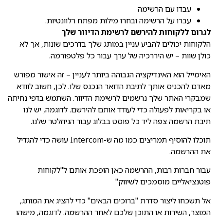
עבדו עם הרשימה
עברו על הרשימה ובחרו מילות מפתח רלוונטיות.
לגרום ללקוחות להירשם לרשימת הדיוור שלך
הלקוחות יכולים להביע עניין במותג שלך בדרכים שונות, אך לא
כולן שוות – יש היררכיה של ערך עבור כל פלטפורמה.
האימייל הוא האינדיקציה הגבוהה ביותר לעניין – זה אישור מפורש
מאדם להכניס אותך לתיבת הדואר הנכנס שלו. לכן, חשוב לוודא
שמבקרי האתר שלך נרשמים לרשימת הדיוור. השתמש בדפי נחיתה
או בקריאות לפעולה כדי לעודד אותם להירשם. לדוגמה, יש לנו
תיבת הרשמה צפה ליד כל פוסט בבלוג עבור הניוזלטר שלנו.
תוכלו להוסיף תמריצים כמו מה ש-Intercom עושה כדי להגדיל
את ההרשמה.
עבור חברות רבות, ההרשמה כאן הופכת אותם ל"לקוחות
פוטנציאליים מוסמכים לשיווק"
אל תשכחו ליצור סדרת "ברוכים הבאים" כדי להציג את המותג,
המוצר, השירות או התוכן שלכם לאחר ההרשמה. לדוגמה, מישהו