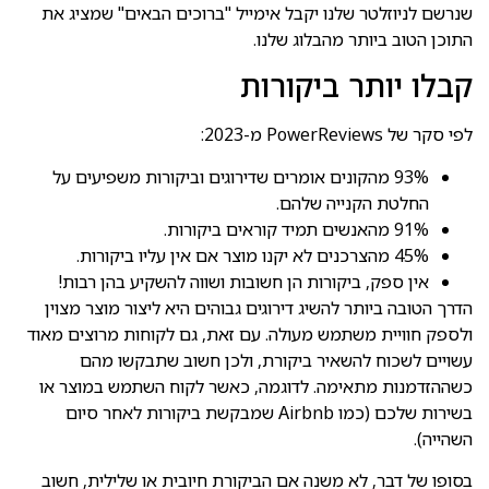
שנרשם לניוזלטר שלנו יקבל אימייל "ברוכים הבאים" שמציג את
התוכן הטוב ביותר מהבלוג שלנו.
קבלו יותר ביקורות
לפי סקר של PowerReviews מ-2023:
93% מהקונים אומרים שדירוגים וביקורות משפיעים על
החלטת הקנייה שלהם.
91% מהאנשים תמיד קוראים ביקורות.
45% מהצרכנים לא יקנו מוצר אם אין עליו ביקורות.
אין ספק, ביקורות הן חשובות ושווה להשקיע בהן רבות!
הדרך הטובה ביותר להשיג דירוגים גבוהים היא ליצור מוצר מצוין
ולספק חוויית משתמש מעולה. עם זאת, גם לקוחות מרוצים מאוד
עשויים לשכוח להשאיר ביקורת, ולכן חשוב שתבקשו מהם
כשההזדמנות מתאימה. לדוגמה, כאשר לקוח השתמש במוצר או
בשירות שלכם (כמו Airbnb שמבקשת ביקורות לאחר סיום
השהייה).
בסופו של דבר, לא משנה אם הביקורת חיובית או שלילית, חשוב