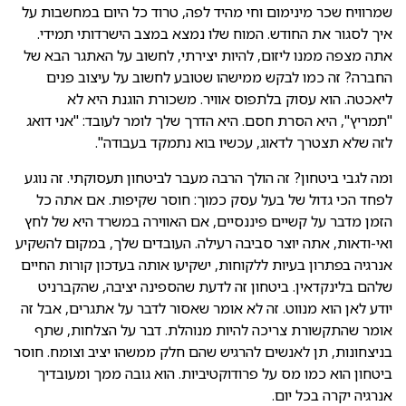
שמרוויח שכר מינימום וחי מהיד לפה, טרוד כל היום במחשבות על
איך לסגור את החודש. המוח שלו נמצא במצב הישרדותי תמידי.
אתה מצפה ממנו ליזום, להיות יצירתי, לחשוב על האתגר הבא של
החברה? זה כמו לבקש ממישהו שטובע לחשוב על עיצוב פנים
ליאכטה. הוא עסוק בלתפוס אוויר. משכורת הוגנת היא לא
"תמריץ", היא הסרת חסם. היא הדרך שלך לומר לעובד: "אני דואג
לזה שלא תצטרך לדאוג, עכשיו בוא נתמקד בעבודה".
ומה לגבי ביטחון? זה הולך הרבה מעבר לביטחון תעסוקתי. זה נוגע
לפחד הכי גדול של בעל עסק כמוך: חוסר שקיפות. אם אתה כל
הזמן מדבר על קשיים פיננסיים, אם האווירה במשרד היא של לחץ
ואי-ודאות, אתה יוצר סביבה רעילה. העובדים שלך, במקום להשקיע
אנרגיה בפתרון בעיות ללקוחות, ישקיעו אותה בעדכון קורות החיים
שלהם בלינקדאין. ביטחון זה לדעת שהספינה יציבה, שהקברניט
יודע לאן הוא מנווט. זה לא אומר שאסור לדבר על אתגרים, אבל זה
אומר שהתקשורת צריכה להיות מנוהלת. דבר על הצלחות, שתף
בניצחונות, תן לאנשים להרגיש שהם חלק ממשהו יציב וצומח. חוסר
ביטחון הוא כמו מס על פרודוקטיביות. הוא גובה ממך ומעובדיך
אנרגיה יקרה בכל יום.