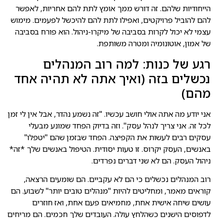
הייחודיות שלהם. זה דורש ממך אומץ לתת להם אחריות, לאפשר
להם להוביל פרויקטים, ואפילו לתת להם להיכשל לפעמים. מימוש
עצמי לא יכול לקרות בסביבה של מיקרו-ניהול. הוא פורח בסביבה
של אמון, אוטונומיה ומטרה משותפת.
רגע של כנות: למה רוב המנהלים
נכשלים בזה (ואיך אתה לא תהיה אחד
מהם)
אני יודע מה אתה אולי חושב עכשיו. "זה נשמע נהדר, אבל אין לי זמן
לכל זה. אני צריך לנהל עסק". וזה בדיוק הפחד שמונע מבעלי
עסקים רבים לעשות את הקפיצה. הפחד שבזמן שהם "יטפלו"
באנשים, העסק יקרוס. זו טעות יסודית. הטיפול באנשים שלך *זה*
ניהול העסק. הם לא שני דברים נפרדים.
רוב המנהלים נכשלים כי הם לא עקביים. הם שומעים הרצאה,
קוראים מאמר, ומחליטים להיות "מנהלים טובים יותר" לשבוע. הם
עושים שיחה אישית אחת, מחמיאים פעם אחת, ואז חוזרים
לדפוסים הישנים כשהלחץ עולה. העובדים שלך חכמים. הם מריחים