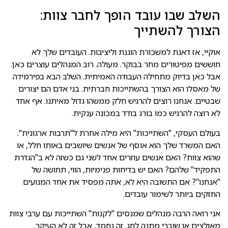
השלב שבו עובד הופך לחבר צוות:
הצורך להשתייך
אוקיי, אז דאגת למשכורת הוגנת וליציבות. העובדים שלך לא
חוששים מפיטורים מחר בבוקר. מעולה. רוב המנהלים עוצרים כאן.
אבל כאן בדיוק מתחילה העבודה האמיתית. השלב הבא בפירמידה
של מאסלו הוא הצורך בהשתייכות חברתית. בני אדם הם יצורים
שבטיים. אנחנו רוצים להרגיש חלק ממשהו גדול מאיתנו. אף אחד
לא רוצה להרגיש כמו בורג בודד במכונה ענקית.
בעולם העסקי, "השתייכות" היא מילה אחרת ל"תרבות ארגונית".
האם המשרד שלך הוא אוסף של אנשים שיושבים באותו חלל, או
שהוא צוות? האם אנשים עוזרים אחד לשני גם כשזה לא ב"הגדרת
התפקיד" שלהם? האם יש בדיחות פנימיות, הווי, תחושה של
"אנחנו"? אם התשובה היא לא, אתה מפסיד את אחד המנועים
החזקים ביותר לשימור עובדים.
אני רואה הרבה מנהלים שמנסים "לקנות" השתייכות עם ערבי צוות
מאולצים או שוברי מתנה לחג. זה נחמד, אבל זה לא העיקר.