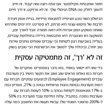
חוסר אותנטיות מקילומטר. אם אתה רוצה שזה יעבוד, זה חייב
להפוך לחלק מה-DNA הניהולי שלך. זה לא פרויקט, זו דרך חיים.
הכישלון השני נובע מציפייה לתוצאות מיידיות. בניית אמון ויצירת
תרבות של מימוש עצמי היא מרתון, לא ספרינט. יהיו ימים שתרגיש
שאתה משקיע המון אנרגיה ולא רואה תמורה. אבל לאורך זמן,
ההשקעה הזו מצטברת. היא מתבטאת בירידה בתחלופת עובדים,
בעלייה בשביעות רצון לקוחות (כי עובדים שמחים נותנים שירות
טוב יותר), וביכולת שלך למשוך את הכישרונות הכי טובים בשוק.
זה לא 'רך', זה מתמטיקה עסקית
כדי שזה לא יישאר באוויר, בוא נדבר במספרים. מחקרים של
חברות כמו גאלופ מראים שוב ושוב את הקשר הישיר בין מעורבות
עובדים (Employee Engagement) לביצועים עסקיים. חברות עם
רמות מעורבות גבוהות נהנות מרווחיות גבוהה ב-21%, מפריון גבוה
ב-17% ומנאמנות לקוחות גבוהה ב-10% לעומת חברות עם
מעורבות נמוכה. במקביל, עלות החלפת עובד מוערכת בין 50%
ל-200% מהשכר השנתי שלו. עכשיו תעשה את החשבון. כמה עולה