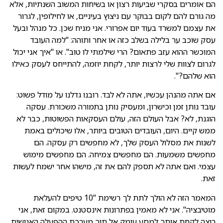
הם אומרים בסקרי שביעות רצון או בשיחות המשוב השנתיות, אלא
מה גורם להם לקום בבוקר עם ניצוץ בעיניים, או לחילופין, לגרור
את עצמם למשרד בעוד יום אפרורי. אני מניח שכן. כל מנהל ובעל
עסק שוכב ער בלילה בשלב כזה או אחר ותוהה: "למה העובד
המוכשר ההוא עזב פתאום? הרי שילמתי לו טוב". או "איך אני יכול
לגרום לצוות שלי לרצות יותר, לקחת יוזמה, להתייחס לעסק כאילו
הוא שלהם?".
אם אתה מהנהן עכשיו, אתה לא לבד. רובנו גדלנו על מודל פשוט:
עובד נותן זמן וכישרון, ומעסיק נותן בתמורה משכורת. עסקה
הוגנת, לא? אבל העולם הזה, עולם העסקאות הפשוטות, כבר לא
ממש קיים. היום, העובדים הטובים ביותר, אלו שיכולים באמת
לשנות את מסלול העסק שלך, לא מחפשים רק עסקה. הם
מחפשים משמעות. הם מחפשים צמיחה. הם מחפשים מימוש
עצמי. ואם אתה לא תספק להם את זה, מישהו אחר ישמח לעשות
זאת.
המאמר הזה לא הולך לתת לך רשימת "10 טיפים להעלאת
מוטיבציה". אני לא מאמין בפתרונות אינסטנט. במקום זאת, אני
רוצה לקחת אותך למסע עומק אל תוך מערכת ההפעלה האנושית,