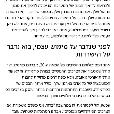
ולהראות לך איך הבנה של המערכת הזו יכולה להפוך את סגנון
הניהול שלך, את תרבות הארגון שלך, ובסופו של דבר – את השורה
התחתונה שלך. נדבר על תיאוריה פסיכולולוגית ותיקה, אבל נתרגם
אותה לשפת הביזנס של כאן ועכשיו. בוא נהיה כנים, אתה לא כאן
בשביל שיעור בפסיכולוגיה, אתה כאן כדי להבין איך להפוך את
העסק שלך למגנט לכישרונות ולמנוע של צמיחה.
לפני שנדבר על מימוש עצמי, בוא נדבר
על הישרדות
אחד הפסיכולוגים החשובים של המאה ה-20, אברהם מאסלו, יצר
מודל שמסביר את הצרכים האנושיים בצורת פירמידה. זה לא עוד
מודל תיאורטי מאובק, אלא מפת דרכים מדויקת להבנת
המוטיבציה של כל אדם בארגון שלך, כולל אותך. הבסיס של
הפירמידה, השכבות התחתונות והרחבות ביותר, עוסק בצרכים הכי
בסיסיים שלנו: צרכים פיזיולוגיים וצורך בביטחון.
עכשיו, קל לפטור את זה במחשבה "ברור, אני משלם משכורת, אז
הצרכים הפיזיולוגיים מכוסים". אבל זו הסתכלות שטחית. עובד