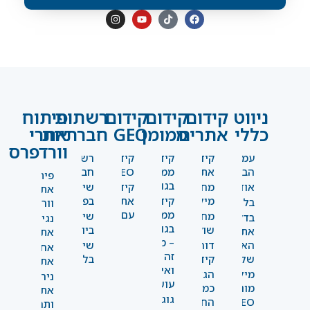
ניווט
קידום
קידום
קידום
רשתות
פיתוח
כללי
אתרים
ממומן
GEO
חברתיות
אתרי
וורדפרס
עמוד
קידום
קידום
קידום
רשתות
הבית
אתרים
ממומן
GEO
חברתיות
פיתוח
בגוגל
אודות
מחקר
קידום
שיווק
אתרי
מילים
קידום
אתרים
בפייסבוק
בלוג
וורדפרס
ממומן
עם AI
מחקר
שיווק
בדקו
נגישות
בגוגל
שוק
ביוטיוב
את
אתרים
– מה
האתר
דוחות
שיווק
אחסון
זה
שלכם
קידום
בלינקדאין
אתרים
ואיך
מילון
הגדלת
ניהול
עושים
מונחים
כמות
אתרים
גוגל
SEO
החשיפה
ותחזוקה