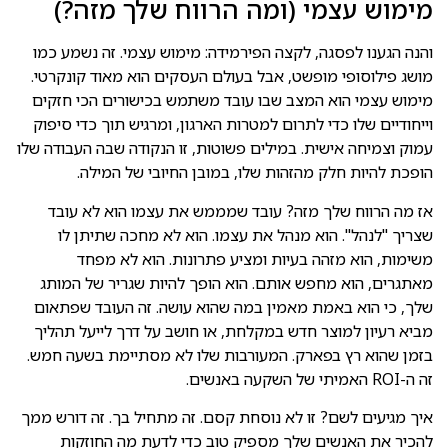
מימוש עצמי (ומה הרווח שלך מזה?)
והנה הגענו לפסגה, לקצה הפירמידה: מימוש עצמי. זה נשמע כמו
מושג פילוסופי מופשט, אבל בעולם העסקים הוא מאוד קונקרטי.
מימוש עצמי הוא המצב שבו עובד משתמש בכישורים הכי חזקים
וייחודיים שלו כדי לתרום למטרות הארגון, ומרגיש תוך כדי סיפוק
עמוק וצמיחה אישית. במילים פשוטות, זו הנקודה שבה העבודה שלו
הופכת להיות חלק מהזהות שלו, במובן החיובי של המילה.
אז מה הרווח שלך מזה? עובד שמממש את עצמו הוא לא עובד
שצריך "לנהל". הוא מנהל את עצמו. הוא לא מחכה שתיתן לו
משימות, הוא מזהה בעיות ומציע פתרונות. הוא לא מפחד
מאתגרים, הוא מחפש אותם. הוא הופך להיות שגריר של המותג
שלך, כי הוא באמת מאמין במה שהוא עושה. זה העובד שפתאום
מביא רעיון למוצר חדש במקלחת, או חושב על דרך לייעל תהליך
בזמן שהוא רץ בפארק. המעורבות שלו לא מסתיימת בשעה חמש.
זה ה-ROI האמיתי של השקעה באנשים.
איך מגיעים לשם? זו לא נוסחת קסם. זה מתחיל בך. זה דורש ממך
להכיר את האנשים שלך מספיק טוב כדי לדעת מה החוזקות