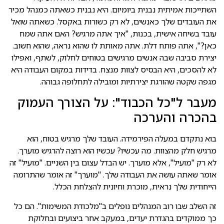
השתייכות אמיתית נבנית ביומיום. היא נבנית כשאתה כמנהל מכיר
את העובדים שלך כאנשים, לא רק כשורות באקסל. כשאתה שואל
עובד בשיחה אישית, בכנות, "איך אתה מרגיש? האם אתה שמח
כאן?", אתה פותח דלת. אתה מאותת לו שהוא נראה, שהוא חשוב.
יצירת סביבה שבה אנשים מרגישים בטוחים לחלוק, לשתף, ואפילו
לא להסכים, היא הבסיס לצוות מנצח. בדידות במקום העבודה היא
מגפה שקטה שהורגת יצירתיות ומובילה לתחלופה גבוהה.
מעבר ל"כל הכבוד": על הצורך העמוק
בהכרה והערכה
בוא נתקדם במעלה הפירמידה. העובד שלך מרגיש בטוח, הוא
מרגיש חלק מהצוות. מה עכשיו? עכשיו הוא רוצה להרגיש מוערך.
לא רק "מועיל", אלא מוערך. יש הבדל עצום בין השניים. "מועיל" זה
אומר שאתה עושה את העבודה שלך. "מוערך" זה אומר שהתרומה
הייחודית שלך נראית, מוכרת וחיונית להצלחת הכלל.
זה השלב שבו רוב המנהלים נופלים ב"מלכודת המשימות". הם כל
כך ממוקדים בהגדרת יעדים, במעקב אחר ביצועים ובחלוקת