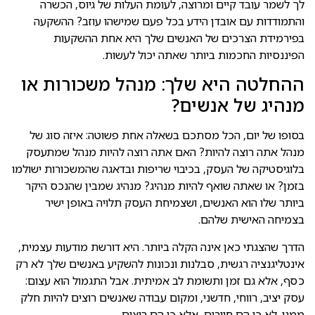
לך לשמר עובד קיים ומרוצה, לעומת העלות של גיוס, הכשרה
והתמודדות עם אובדן הידע בכל פעם שמישהו עוזב? ההשקעה
בפירמידת הצרכים של האנשים שלך היא אחת ההשקעות
הפיננסיות החכמות ביותר שאתה יכול לעשות.
ההחלטה היא שלך: מנהל משכורות או
מנהיג של אנשים?
בסופו של יום, הכל מסתכם בשאלה אחת פשוטה: איזה סוג של
מנהל אתה רוצה להיות? האם אתה רוצה להיות מנהל שמתעסק
בלוגיסטיקה של העסק, בכיבוי שריפות ובדאגה שהמשכורות ישולמו
בזמן? או שאתה שואף להיות מנהיג? מנהיג שמבין שהנכס היקר
ביותר שלו הוא האנשים, ושצמיחת העסק תלויה באופן ישיר
בצמיחה האישית שלהם.
הדרך שהצגתי כאן אינה הקלה ביותר. היא דורשת מודעות עצמית,
אינטליגנציה רגשית, סבלנות ונכונות להשקיע באנשים שלך לא רק
כסף, אלא גם זמן ותשומת לב אמיתית. אבל התגמול הוא עצום:
עסק יציב, רווחי, חדשני, ומקום עבודה שאנשים רוצים להיות חלק
ממנו. לא כי הם חייבים, אלא כי הם רוצים.