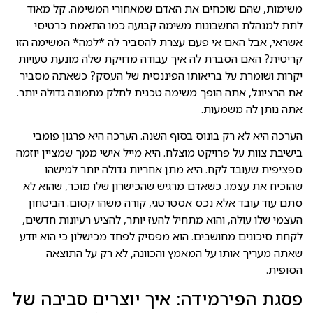
משימות, שהם שוכחים את האדם שמאחורי המשימה. קל מאוד
לתת למנהלת החשבונות משימה קבועה כמו התאמת כרטיסי
אשראי, אבל האם אי פעם עצרת להסביר לה *למה* המשימה הזו
קריטית? האם הסברת לה איך עבודה מדויקת שלה מונעת טעויות
יקרות ושומרת על בריאותו הפיננסית של העסק? כשאתה מסביר
את הרציונל, אתה הופך משימה טכנית לחלק מתמונה גדולה יותר.
אתה נותן לה משמעות.
הערכה היא לא רק בונוס בסוף השנה. הערכה היא פרגון פומבי
בישיבת צוות על פרויקט מוצלח. היא מייל אישי ממך שמציין יוזמה
ספציפית שעובד לקח. היא מתן אחריות גדולה יותר למישהו
שהוכיח את עצמו. כשאדם מרגיש שהכישרון שלו מוכר, שהוא לא
סתם עוד עובד אלא נכס אסטרטגי, קורה משהו קסום. הביטחון
העצמי שלו עולה, והוא מתחיל להעז יותר, להציע רעיונות חדשים,
לקחת סיכונים מחושבים. הוא מפסיק לפחד מכישלון כי הוא יודע
שאתה מעריך אותו על המאמץ והכוונה, לא רק על התוצאה
הסופית.
פסגת הפירמידה: איך יוצרים סביבה של