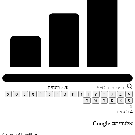
220 מונחים
א
ב
ג
ד
ה
ו
ז
ח
ט
י
כ
ל
מ
נ
ס
ע
פ
צ
ק
ר
ש
ת
א
4 מונחים
אלגוריתם Google
Google Algorithm