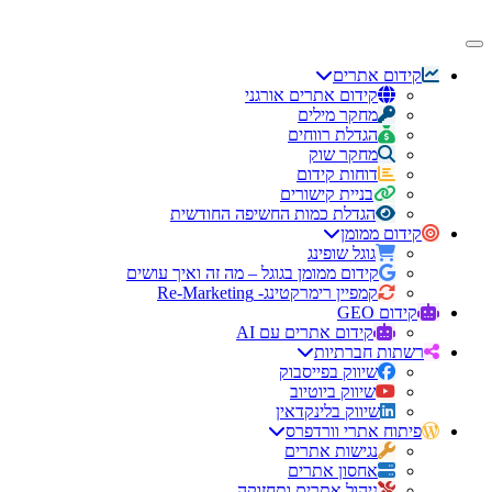
קידום אתרים
קידום אתרים אורגני
מחקר מילים
הגדלת רווחים
מחקר שוק
דוחות קידום
בניית קישורים
הגדלת כמות החשיפה החודשית
קידום ממומן
גוגל שופינג
קידום ממומן בגוגל – מה זה ואיך עושים
קמפיין רימרקטינג- Re-Marketing
קידום GEO
קידום אתרים עם AI
רשתות חברתיות
שיווק בפייסבוק
שיווק ביוטיוב
שיווק בלינקדאין
פיתוח אתרי וורדפרס
נגישות אתרים
אחסון אתרים
ניהול אתרים ותחזוקה