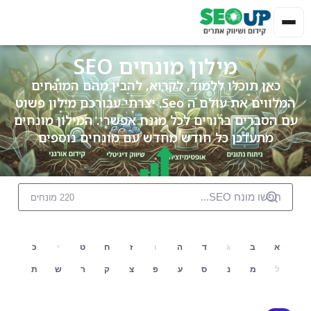
מילון מונחים SEO
כאן תוכלו ללמוד, לקרוא, להבין מהם המונחים
המלווים את עולם ה Seo. יצרתי עבורכם מילון פשוט
עם הסברים ברורים לכל מונח אפשרי. המילון מונחים
מתעדכן כל חודש מחדש עם מונחים נוספים
220 מונחים
א
ב
ג
ד
ה
ו
ז
ח
ט
י
כ
ל
מ
נ
ס
ע
פ
צ
ק
ר
ש
ת